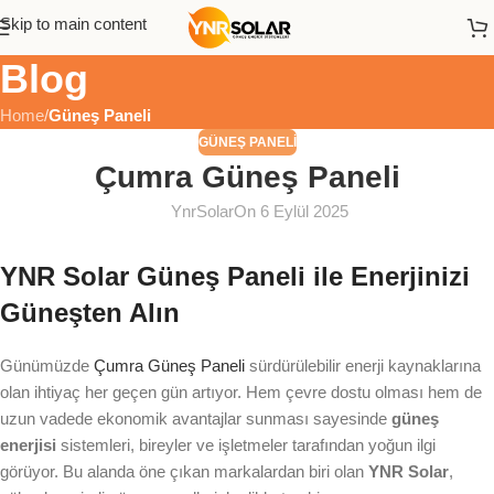
Skip to main content
Blog
Home
/
Güneş Paneli
GÜNEŞ PANELI
Çumra Güneş Paneli
YnrSolar
On 6 Eylül 2025
YNR Solar Güneş Paneli ile Enerjinizi
Güneşten Alın
Günümüzde
Çumra Güneş Paneli
sürdürülebilir enerji kaynaklarına
olan ihtiyaç her geçen gün artıyor. Hem çevre dostu olması hem de
uzun vadede ekonomik avantajlar sunması sayesinde
güneş
enerjisi
sistemleri, bireyler ve işletmeler tarafından yoğun ilgi
görüyor. Bu alanda öne çıkan markalardan biri olan
YNR Solar
,