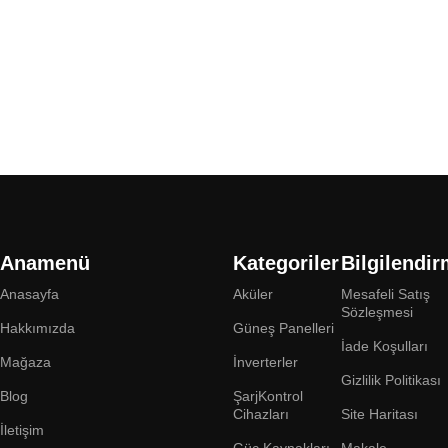
Sepete Ekle
Anamenü
Kategoriler
Bilgilendi
Anasayfa
Aküler
Mesafeli Satış
Sözleşmesi
Hakkımızda
Güneş Panelleri
İade Koşulları
Mağaza
İnverterler
Gizlilik Politikası
Blog
ŞarjKontrol
Cihazları
Site Haritası
İletişim
Güç Kaynakları
Makale