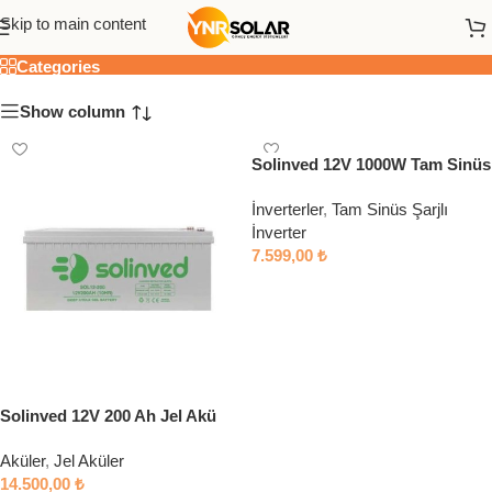
Solinved
Skip to main content
Categories
Show column
Solinved 12V 1000W Tam Sinüs
UPS Şarjlı İnverter
İnverterler
,
Tam Sinüs Şarjlı
İnverter
7.599,00
₺
Sepete Ekle
Solinved 12V 200 Ah Jel Akü
Aküler
,
Jel Aküler
14.500,00
₺